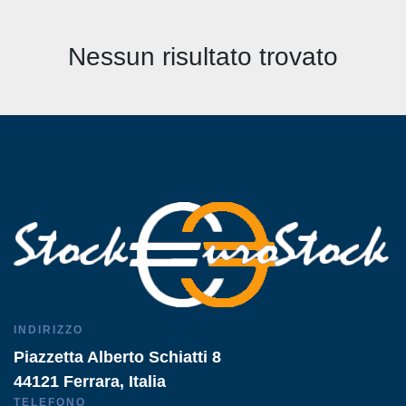
Tutte le categorie
Nessun risultato trovato
Ordina per
INDIRIZZO
Piazzetta Alberto Schiatti 8
44121 Ferrara, Italia
TELEFONO