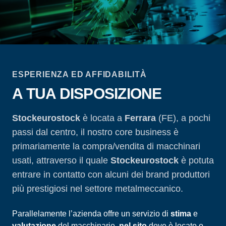
ESPERIENZA ED AFFIDABILITÀ
A TUA DISPOSIZIONE
Stockeurostock
è locata a
Ferrara
(FE), a pochi
passi dal centro, il nostro core business è
primariamente la compra/vendita di macchinari
usati, attraverso il quale
Stockeurostock
è potuta
entrare in contatto con alcuni dei brand produttori
più prestigiosi nel settore metalmeccanico.
Parallelamente l’azienda offre un servizio di
stima
e
valutazione
del macchinario,
nel sito
dove è locato o