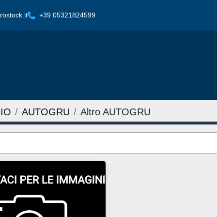
ostock.it
+39 05321824599
IO
AUTOGRU
Altro AUTOGRU