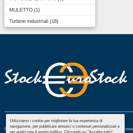
MULETTO
1
Turbine industriali
18
Utilizziamo i cookie per migliorare la tua esperienza di
navigazione, per pubblicare annunci o contenuti personalizzati e
Personalizza le preferenze sui Cookies
Machinio System
sito web di
Machini
per analizzare il nostro traffico. Cliccando su "Accetta tutto",