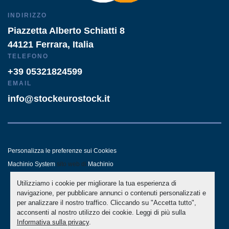
INDIRIZZO
Piazzetta Alberto Schiatti 8
44121 Ferrara, Italia
TELEFONO
+39 05321824599
EMAIL
info@stockeurostock.it
Personalizza le preferenze sui Cookies
Machinio System
sito web di
Machinio
Utilizziamo i cookie per migliorare la tua esperienza di
- LINKEDIN
- WHATSAPP
navigazione, per pubblicare annunci o contenuti personalizzati e
per analizzare il nostro traffico. Cliccando su "Accetta tutto",
acconsenti al nostro utilizzo dei cookie. Leggi di più sulla
Informativa sulla privacy
.