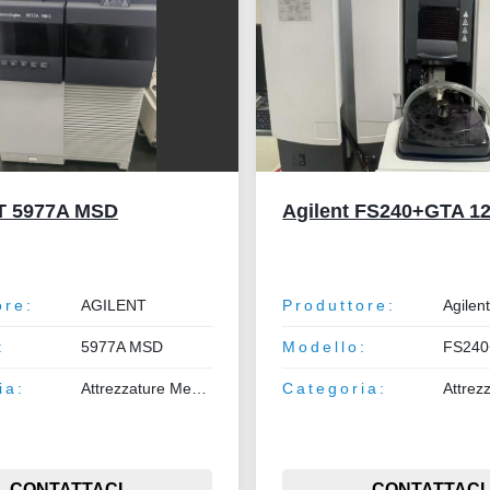
T 5977A MSD
Agilent FS240+GTA 1
ore:
AGILENT
Produttore:
Agilen
:
5977A MSD
Modello:
FS240
ia:
Attrezzature Medicali
Categoria:
CONTATTACI
CONTATTACI