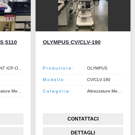
S 5110
OLYMPUS CV/CLV-190
AGILENT ICP-OES
Produttore:
OLYMPUS
Modello:
CV/CLV-190
Attrezzature Medicali
Categoria:
Attrezzature Medicali
CONTATTACI
DETTAGLI