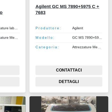
Agilent GC MS 7890+5975 C +
ro
7683
Attrezzature laboratorio/ospedaliero
Produttore:
Agilent
Attrezzature Medicali
Modello:
GC MS 7890+5975 C + 7683
Categoria:
Attrezzature Medicali
CONTATTACI
DETTAGLI