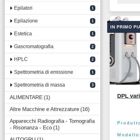
Epilatori
1
Epilazione
1
IN PRIMO P
Estetica
1
Gascromatografia
2
HPLC
2
Spettrometria di emissione
1
Spettrometria di massa
3
DPL vari
ALIMENTARE
1
Altre Macchine e Attrezzature
16
Apparecchi Radiografia - Tomografia
Produtt
- Risonanza - Eco
1
Modello
AUTOGRU
1