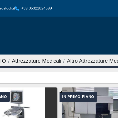
ostock.it
+39 05321824599
IO
Attrezzature Medicali
Altro Attrezzature Med
IANO
IN PRIMO PIANO