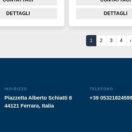
DETTAGLI
DETTAGLI
1
2
3
4
›
INDIRIZZO
TELEFONO
Piazzetta Alberto Schiatti 8
+39 0532182459
44121 Ferrara, Italia