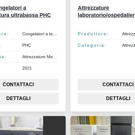
gelatori a
Attrezzature
tura ultrabassa PHC
laboratorio/ospedalie
ore:
Congelatori a temperatura ultrabassa
Produttore:
:
PHC
Categoria:
ia:
Attrezzature Medicali
2021
CONTATTACI
CONTATTACI
DETTAGLI
DETTAGLI