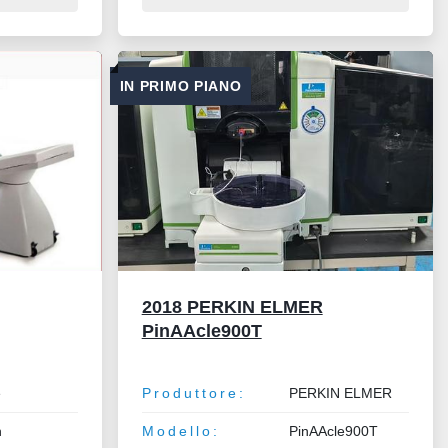
IN PRIMO PIANO
2018 PERKIN ELMER
PinAAcle900T
e
Produttore:
PERKIN ELMER
n
Modello:
PinAAcle900T