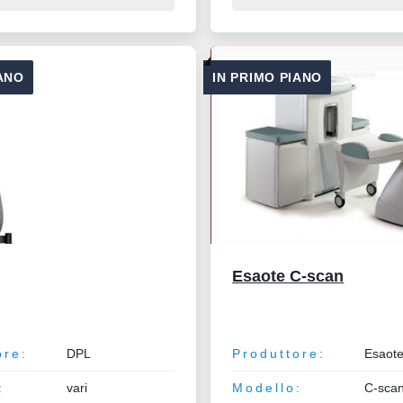
IANO
IN PRIMO PIANO
Esaote C-scan
ore:
DPL
Produttore:
Esaot
:
vari
Modello:
C-sca