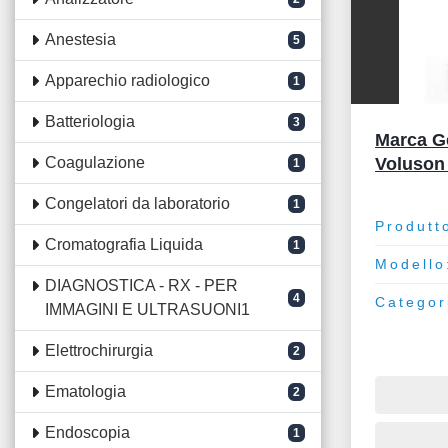
Anestesia
5
Apparechio radiologico
1
Batteriologia
3
Marca Ge
Coagulazione
Voluson
1
Congelatori da laboratorio
1
Produtt
Cromatografia Liquida
1
Modello
DIAGNOSTICA - RX - PER
4
Categor
IMMAGINI E ULTRASUONI1
Elettrochirurgia
2
Ematologia
2
Endoscopia
1