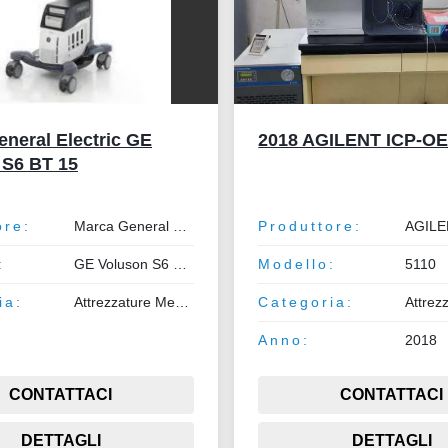
neral Electric GE
2018 AGILENT ICP-OE
 S6 BT 15
ore:
Marca General Electric
Produttore:
:
GE Voluson S6 BT 15
Modello:
5110
ia:
Attrezzature Medicali
Categoria:
Anno:
2018
CONTATTACI
CONTATTACI
DETTAGLI
DETTAGLI