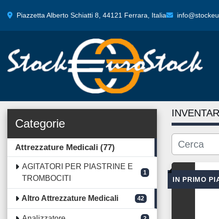
Piazzetta Alberto Schiatti 8, 44121 Ferrara, Italia
info@stockeur
INVENTAR
Categorie
Attrezzature Medicali
77
AGITATORI PER PIASTRINE E
1
TROMBOCITI
IN PRIMO P
Altro Attrezzature Medicali
42
Analizzatore
2