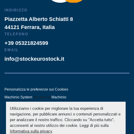
INDIRIZZO
Piazzetta Alberto Schiatti 8
44121 Ferrara, Italia
TELEFONO
+39 05321824599
EMAIL
info@stockeurostock.it
Personalizza le preferenze sui Cookies
Machinio System
sito web di
Machinio
Utilizziamo i cookie per migliorare la tua esperienza di
- LINKEDIN
- WHATSAPP
navigazione, per pubblicare annunci o contenuti personalizzati e
per analizzare il nostro traffico. Cliccando su "Accetta tutto",
acconsenti al nostro utilizzo dei cookie. Leggi di più sulla
Informativa sulla privacy
.