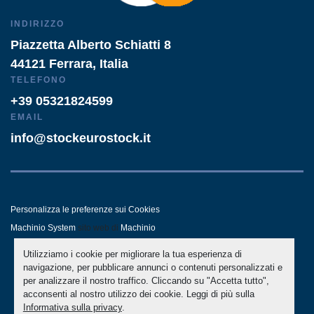
INDIRIZZO
Piazzetta Alberto Schiatti 8
44121 Ferrara, Italia
TELEFONO
+39 05321824599
EMAIL
info@stockeurostock.it
Personalizza le preferenze sui Cookies
Machinio System
sito web di
Machinio
Utilizziamo i cookie per migliorare la tua esperienza di
- LINKEDIN
- WHATSAPP
navigazione, per pubblicare annunci o contenuti personalizzati e
per analizzare il nostro traffico. Cliccando su "Accetta tutto",
acconsenti al nostro utilizzo dei cookie. Leggi di più sulla
Informativa sulla privacy
.