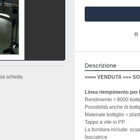
o
Descrizione
pa scheda
==== VENDUTA === SO
Linea riempimento per
Rendimento = 8000 bottigl
Possibilità anche di bottigl
Materiale bottiglie = plas
Tappo a vite in PP
La fornitura include: sciac
fasciatrice