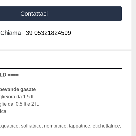
Contattaci
Chiama
+39 05321824599
LD ====
 bevande gasate 
ie/ora da 1.5 lt.
ie da: 0,5 lt e 2 lt.
tica
quatrice, soffiatrice, riempitrice, tappatrice, etichettatrice, 