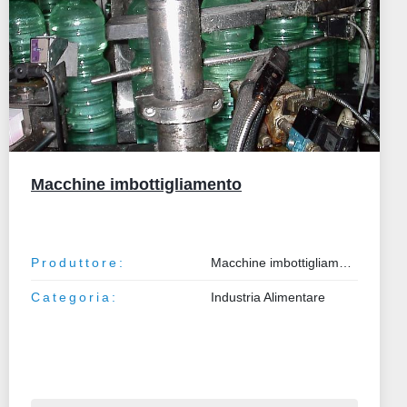
1999 SIDEL - VE.CO vari
Produttore:
SIDEL - VE.CO
Modello:
vari
Categoria:
Industria Alimentare
Anno:
1999