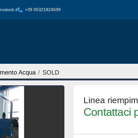
ostock.it
+39 05321824599
iamento Acqua
SOLD
Linea riempi
Contattaci p