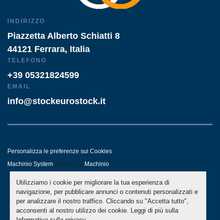
INDIRIZZO
Piazzetta Alberto Schiatti 8
44121 Ferrara, Italia
TELEFONO
+39 05321824599
EMAIL
info@stockeurostock.it
Personalizza le preferenze sui Cookies
Machinio System
sito web di
Machinio
Utilizziamo i cookie per migliorare la tua esperienza di
- LINKEDIN
- WHATSAPP
navigazione, per pubblicare annunci o contenuti personalizzati e
per analizzare il nostro traffico. Cliccando su "Accetta tutto",
acconsenti al nostro utilizzo dei cookie. Leggi di più sulla
Informativa sulla privacy
.