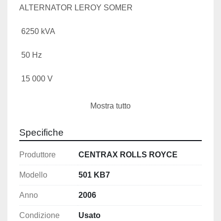
ALTERNATOR LEROY SOMER
 6250 kVA
 50 Hz
 15 000 V
126.000 PACKAGE Working hours. BEFORE 
Mostra tutto
overhauling.
Specifiche
The Power plant stopped working in 2022, the 
Produttore
CENTRAX ROLLS ROYCE
Turbine had 36.000 running hours and the Package 
116. 962 hours, completely rebuilded in 2022 and 
Modello
501 KB7
after major overhauling 0 working hours.
Anno
2006
REGULAR MAINTEANCE AND INSPECTIONS 
Condizione
Usato
WERE PERFORMED REGULARLY