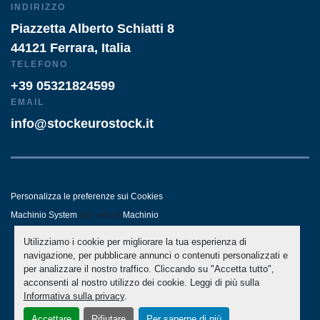
INDIRIZZO
Piazzetta Alberto Schiatti 8
44121 Ferrara, Italia
TELEFONO
+39 05321824599
EMAIL
info@stockeurostock.it
Personalizza le preferenze sui Cookies
Machinio System
sito web di
Machinio
Utilizziamo i cookie per migliorare la tua esperienza di
- LINKEDIN
- WHATSAPP
navigazione, per pubblicare annunci o contenuti personalizzati e
per analizzare il nostro traffico. Cliccando su "Accetta tutto",
acconsenti al nostro utilizzo dei cookie. Leggi di più sulla
Informativa sulla privacy
.
Accettare
Rifiutare
Per saperne di più