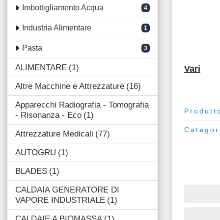
Imbottigliamento Acqua
4
Industria Alimentare
1
Pasta
3
ALIMENTARE
1
Vari
Altre Macchine e Attrezzature
16
Apparecchi Radiografia - Tomografia
Produtt
- Risonanza - Eco
1
Categor
Attrezzature Medicali
77
AUTOGRU
1
BLADES
1
CALDAIA GENERATORE DI
VAPORE INDUSTRIALE
1
CALDAIE A BIOMASSA
1