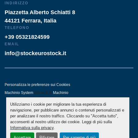
INDIRIZZO
Piazzetta Alberto Schiatti 8
44121 Ferrara, Italia
TELEFONO
+39 05321824599
EMAIL
info@stockeurostock.it
Personalizza le preferenze sui Cookies
Machinio System
sito web di
Machinio
Utilizziamo i cookie per migliorare la tua esperienza di
- LINKEDIN
- WHATSAPP
navigazione, per pubblicare annunci o contenuti personalizzati e
per analizzare il nostro traffico. Cliccando su "Accetta tutto",
acconsenti al nostro utilizzo dei cookie. Leggi di più sulla
Informativa sulla privacy
.
Accettare
Rifiutare
Per saperne di più