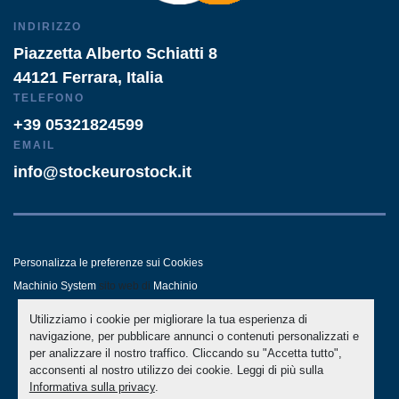
INDIRIZZO
Piazzetta Alberto Schiatti 8
44121 Ferrara, Italia
TELEFONO
+39 05321824599
EMAIL
info@stockeurostock.it
Personalizza le preferenze sui Cookies
Machinio System
sito web di
Machinio
Utilizziamo i cookie per migliorare la tua esperienza di
- LINKEDIN
- WHATSAPP
navigazione, per pubblicare annunci o contenuti personalizzati e
per analizzare il nostro traffico. Cliccando su "Accetta tutto",
acconsenti al nostro utilizzo dei cookie. Leggi di più sulla
Informativa sulla privacy
.