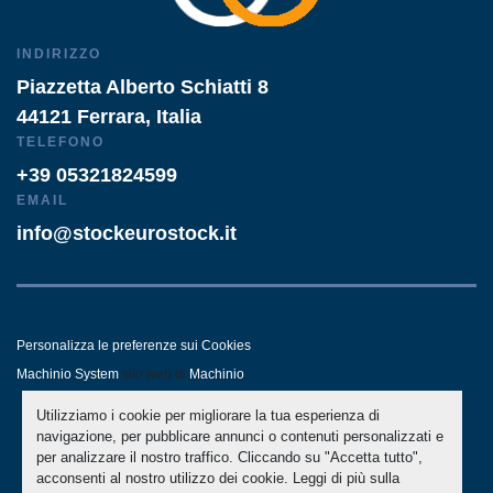
INDIRIZZO
Piazzetta Alberto Schiatti 8
44121 Ferrara, Italia
TELEFONO
+39 05321824599
EMAIL
info@stockeurostock.it
Personalizza le preferenze sui Cookies
Machinio System
sito web di
Machinio
Utilizziamo i cookie per migliorare la tua esperienza di
- LINKEDIN
- WHATSAPP
navigazione, per pubblicare annunci o contenuti personalizzati e
per analizzare il nostro traffico. Cliccando su "Accetta tutto",
acconsenti al nostro utilizzo dei cookie. Leggi di più sulla