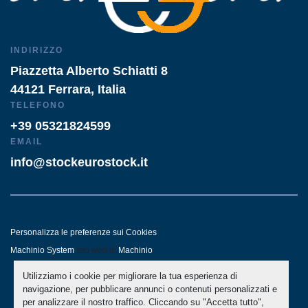
INDIRIZZO
Piazzetta Alberto Schiatti 8
44121 Ferrara, Italia
TELEFONO
+39 05321824599
EMAIL
info@stockeurostock.it
Personalizza le preferenze sui Cookies
Machinio System
sito web di
Machinio
Utilizziamo i cookie per migliorare la tua esperienza di
- LINKEDIN
- WHATSAPP
navigazione, per pubblicare annunci o contenuti personalizzati e
per analizzare il nostro traffico. Cliccando su "Accetta tutto",