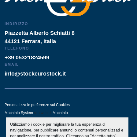
INDIRIZZO
Piazzetta Alberto Schiatti 8
44121 Ferrara, Italia
TELEFONO
+39 05321824599
EMAIL
info@stockeurostock.it
Personalizza le preferenze sui Cookies
Machinio System
sito web di
Machinio
Utilizziamo i cookie per migliorare la tua esperienza di
- LINKEDIN
- WHATSAPP
navigazione, per pubblicare annunci o contenuti personalizzati e
per analizzare il nostro traffico. Cliccando su "Accetta tutto",