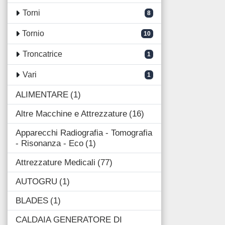
Torni
8
Tornio
10
Troncatrice
1
Vari
1
ALIMENTARE
1
Altre Macchine e Attrezzature
16
Apparecchi Radiografia - Tomografia
- Risonanza - Eco
1
Attrezzature Medicali
77
AUTOGRU
1
BLADES
1
CALDAIA GENERATORE DI