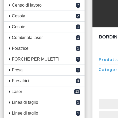
Centro di lavoro
7
Cesoia
2
Cesoie
1
BORDIN
Combinata laser
1
Foratrice
1
FORCHE PER MULETTI
1
Produtt
Categor
Fresa
1
Fresatrici
4
Laser
13
Linea di taglio
1
Linee di taglio
1