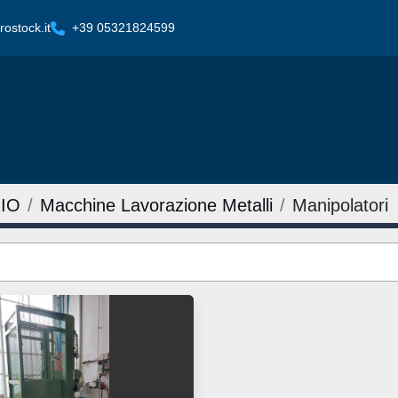
ostock.it
+39 05321824599
IO
Macchine Lavorazione Metalli
Manipolatori