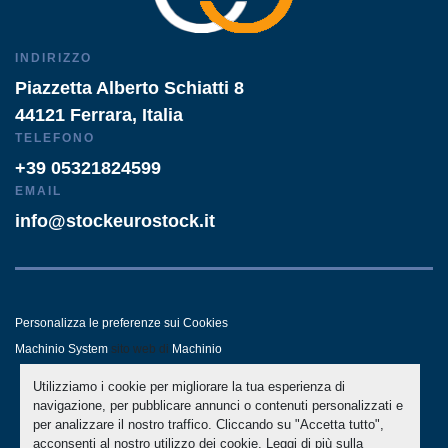
INDIRIZZO
Piazzetta Alberto Schiatti 8
44121 Ferrara, Italia
TELEFONO
+39 05321824599
EMAIL
info@stockeurostock.it
Personalizza le preferenze sui Cookies
Machinio System
sito web di
Machinio
Utilizziamo i cookie per migliorare la tua esperienza di
- LINKEDIN
- WHATSAPP
navigazione, per pubblicare annunci o contenuti personalizzati e
per analizzare il nostro traffico. Cliccando su "Accetta tutto",
acconsenti al nostro utilizzo dei cookie. Leggi di più sulla