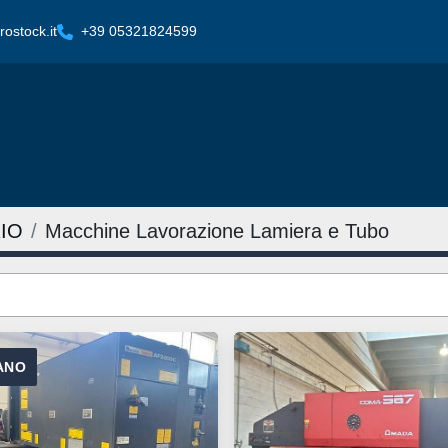
ostock.it
+39 05321824599
IO
Macchine Lavorazione Lamiera e Tubo
IANO