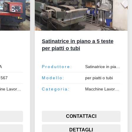
Satinatrice in piano a 5 teste
per piatti o tubi
A
Produttore:
Satinatrice in piano a 5 teste
 567
Modello:
per piatti o tubi
Macchine Lavorazione Lamiera e Tubo
Categoria:
Macchine Lavorazione Lamiera e Tubo
CONTATTACI
DETTAGLI