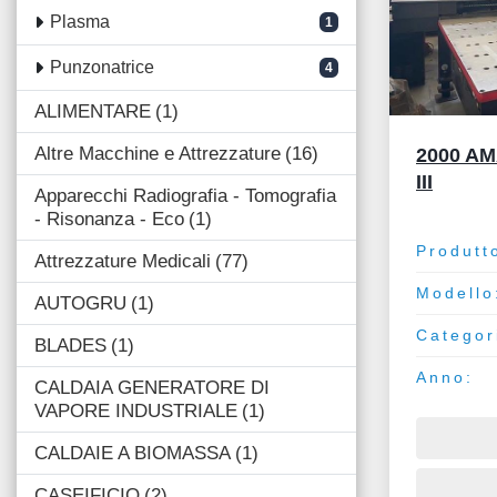
Plasma
1
Punzonatrice
4
ALIMENTARE
1
Altre Macchine e Attrezzature
16
2000 AM
III
Apparecchi Radiografia - Tomografia
- Risonanza - Eco
1
Produtt
Attrezzature Medicali
77
Modello
AUTOGRU
1
Categor
BLADES
1
Anno:
CALDAIA GENERATORE DI
VAPORE INDUSTRIALE
1
CALDAIE A BIOMASSA
1
CASEIFICIO
2