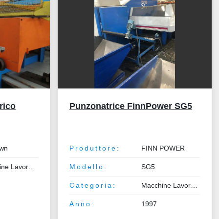
rico
Punzonatrice FinnPower SG5
wn
Produttore:
FINN POWER
Macchine Lavorazione Lamiera e Tubo
Modello:
SG5
Categoria:
Macchine Lavorazione Lamiera e Tubo
Anno:
1997