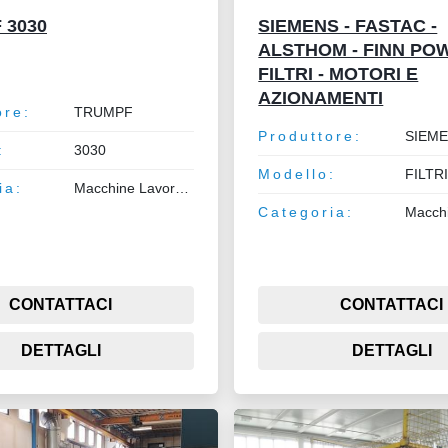
 3030
SIEMENS - FASTAC -
ALSTHOM - FINN PO
FILTRI - MOTORI E
AZIONAMENTI
ore:
TRUMPF
Produttore:
:
3030
Modello:
ia:
Macchine Lavorazione Lamiera e Tubo
Categoria:
CONTATTACI
CONTATTACI
DETTAGLI
DETTAGLI