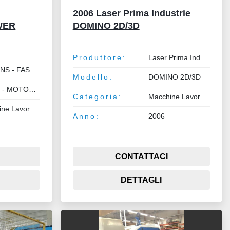
2006 Laser Prima Industrie
WER
DOMINO 2D/3D
Produttore:
Laser Prima Industrie
SIEMENS - FASTAC - ALSTHOM - FINN POWER
Modello:
DOMINO 2D/3D
FILTRI - MOTORI E AZIONAMENTI
Categoria:
Macchine Lavorazione Lamiera e Tubo
Macchine Lavorazione Lamiera e Tubo
Anno:
2006
CONTATTACI
DETTAGLI