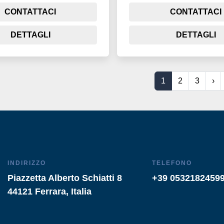
CONTATTACI
CONTATTACI
DETTAGLI
DETTAGLI
1
2
3
›
INDIRIZZO
TELEFONO
Piazzetta Alberto Schiatti 8
+39 0532182459
44121 Ferrara, Italia