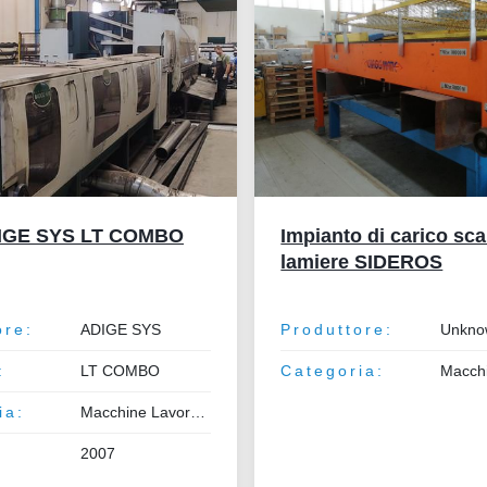
DIGE SYS LT COMBO
Impianto di carico sca
lamiere SIDEROS
ore:
ADIGE SYS
Produttore:
Unkno
:
LT COMBO
Categoria:
ia:
Macchine Lavorazione Lamiera e Tubo
2007