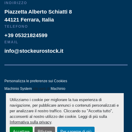
INDIRIZZO
Piazzetta Alberto Schiatti 8
44121 Ferrara, Italia
TELEFONO
+39 05321824599
EMAIL
info@stockeurostock.it
Personalizza le preferenze sui Cookies
Machinio System
sito web di
Machinio
Utilizziamo i cookie per migliorare la tua esperienza di
- LINKEDIN
- WHATSAPP
navigazione, per pubblicare annunci o contenuti personalizzati e
per analizzare il nostro traffico. Cliccando su "Accetta tutto",
acconsenti al nostro utilizzo dei cookie. Leggi di più sulla
Informativa sulla privacy
.
Accettare
Rifiutare
Per saperne di più