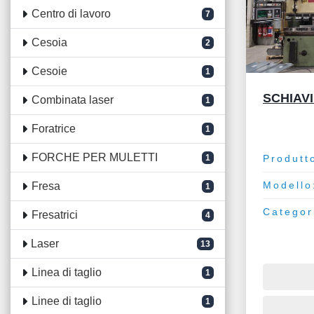
Centro di lavoro
7
Cesoia
2
Cesoie
1
SCHIAVI
Combinata laser
1
Foratrice
1
FORCHE PER MULETTI
1
Produtt
Modello
Fresa
1
Categor
Fresatrici
4
Laser
13
Linea di taglio
1
Linee di taglio
1