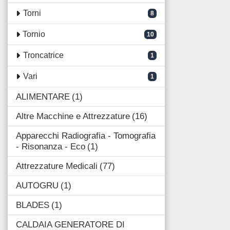
Torni
8
Tornio
10
Troncatrice
1
Vari
1
ALIMENTARE
1
Altre Macchine e Attrezzature
16
Apparecchi Radiografia - Tomografia
- Risonanza - Eco
1
Attrezzature Medicali
77
AUTOGRU
1
BLADES
1
CALDAIA GENERATORE DI