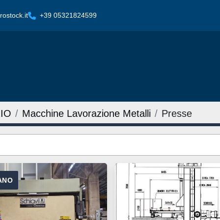
ostock.it
+39 05321824599
IO
Macchine Lavorazione Metalli
Presse
IANO