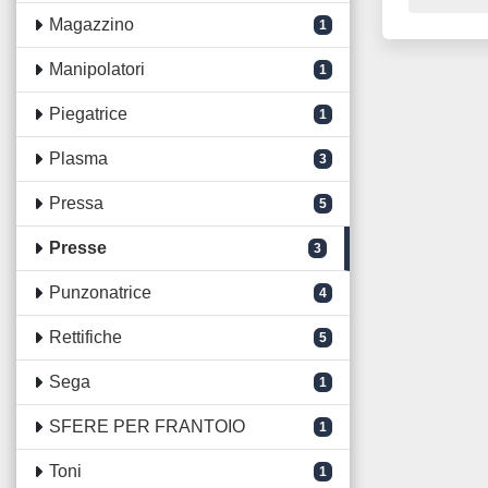
Magazzino
1
Manipolatori
1
Piegatrice
1
Plasma
3
Pressa
5
Presse
3
Punzonatrice
4
Rettifiche
5
Sega
1
SFERE PER FRANTOIO
1
Toni
1