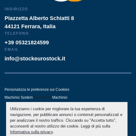
INDIRIZZO
Piazzetta Alberto Schiatti 8
44121 Ferrara, Italia
TELEFONO
+39 05321824599
EMAIL
info@stockeurostock.it
Personalizza le preferenze sui Cookies
Machinio System
sito web di
Machinio
Utilizziamo i cookie per migliorare la tua esperienza di
- LINKEDIN
- WHATSAPP
navigazione, per pubblicare annunci o contenuti personalizzati e
per analizzare il nostro traffico. Cliccando su "Accetta tutto",
acconsenti al nostro utilizzo dei cookie. Leggi di più sulla
Informativa sulla privacy
.