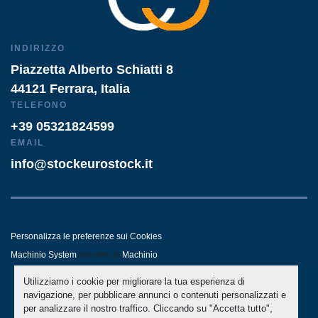
INDIRIZZO
Piazzetta Alberto Schiatti 8
44121 Ferrara, Italia
TELEFONO
+39 05321824599
EMAIL
info@stockeurostock.it
Personalizza le preferenze sui Cookies
Machinio System
sito web di
Machinio
Utilizziamo i cookie per migliorare la tua esperienza di
- LINKEDIN
- WHATSAPP
navigazione, per pubblicare annunci o contenuti personalizzati e
per analizzare il nostro traffico. Cliccando su "Accetta tutto",