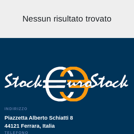
Tutte le categorie
Nessun risultato trovato
Ordina per
INDIRIZZO
Piazzetta Alberto Schiatti 8
44121 Ferrara, Italia
TELEFONO