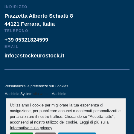
INDIRIZZO
Piazzetta Alberto Schiatti 8
44121 Ferrara, Italia
TELEFONO
+39 05321824599
EMAIL
info@stockeurostock.it
Personalizza le preferenze sui Cookies
Machinio System
sito web di
Machinio
Utilizziamo i cookie per migliorare la tua esperienza di
- LINKEDIN
- WHATSAPP
navigazione, per pubblicare annunci o contenuti personalizzati e
per analizzare il nostro traffico. Cliccando su "Accetta tutto",
acconsenti al nostro utilizzo dei cookie. Leggi di più sulla
Informativa sulla privacy
.