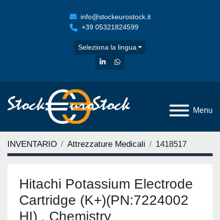
info@stockeurostock.it
+39 05321824599
Seleziona la lingua
linkedin
whatsapp
Menu
INVENTARIO
Attrezzature Medicali
1418517
Hitachi Potassium Electrode
Cartridge (K+)(PN:7224002
HI) , Chemistry