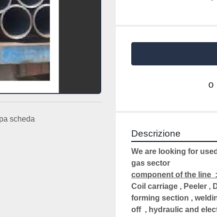
o
pa scheda
Descrizione
We are looking for used 
gas sector
component of the line  : 
Coil carriage , Peeler , D
forming section , weldin
off  , hydraulic and ele