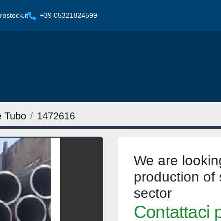
ostock.it
+39 05321824599
e Tubo
1472616
We are looking
production of 
sector
Contattaci p