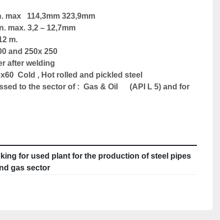
in. max   114,3mm 323,9mm
in. max. 3,2 – 12,7mm
 12 m.
200 and 250x 250
er after welding
 x60  Cold , Hot rolled and pickled steel 
ssed to the sector of :  Gas & Oil      (API L 5) and for 
king for used plant for the production of steel pipes
 and gas sector