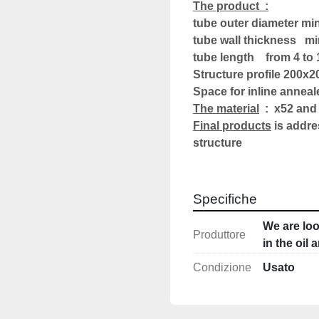
The product  :
tube outer diameter m
tube wall thickness   m
tube length    from 4 to
Structure profile 200x
Space for inline anneal
The material
  :  x52 and
Final products
 is addre
structure
Specifiche
We are loo
Produttore
in the oil
Condizione
Usato