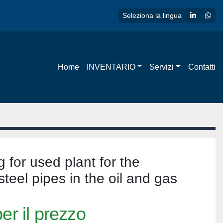
linkedin
wha
Seleziona la lingua
Home
INVENTARIO
Servizi
Contatti
 for used plant for the
steel pipes in the oil and gas
er il prezzo