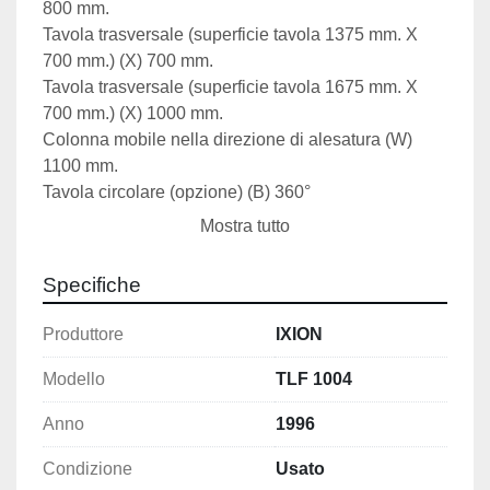
800 mm.
Tavola trasversale (superficie tavola 1375 mm. X 
700 mm.) (X) 700 mm.
Tavola trasversale (superficie tavola 1675 mm. X 
700 mm.) (X) 1000 mm.
Colonna mobile nella direzione di alesatura (W) 
1100 mm.
Tavola circolare (opzione) (B) 360°
Tavola portapezzo
Mostra tutto
Superficie della tavola (standard) 1375 mm. X 700 
mm.
Specifiche
Superfice tavola (opzionale) 1675 mm. X 700 mm.
Carico sulla tavola max 2000 kg.
Produttore
IXION
Pontautensili
Supporto SK 40 a norma DIN 69871
Modello
TLF 1004
Bulloni di serraggio a norma DIN 69872
Anno
1996
Azionamento principale in CA del mandrino (3,0 
kW)
Condizione
Usato
al 100% del rapporto d'inserzione, S1 3,0 Kw