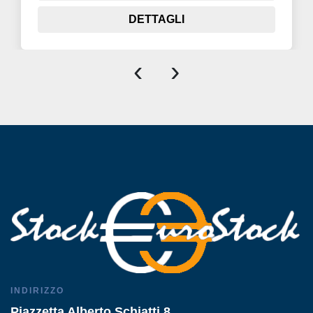
DETTAGLI
‹
›
INDIRIZZO
Piazzetta Alberto Schiatti 8