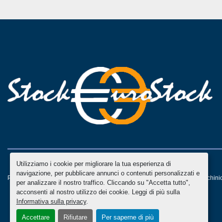
Utilizziamo i cookie per migliorare la tua esperienza di
navigazione, per pubblicare annunci o contenuti personalizzati e
Personalizza le preferenze sui Cookies
Machinio System
sito web di
Machini
per analizzare il nostro traffico. Cliccando su "Accetta tutto",
acconsenti al nostro utilizzo dei cookie. Leggi di più sulla
Informativa sulla privacy
.
Accettare
Rifiutare
Per saperne di più