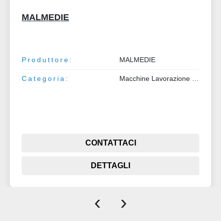
Prima Power BCE4
Produttore:
Prima Power
Modello:
BCE4
Categoria:
Macchine Lavorazione Metalli
CONTATTACI
DETTAGLI
‹
›