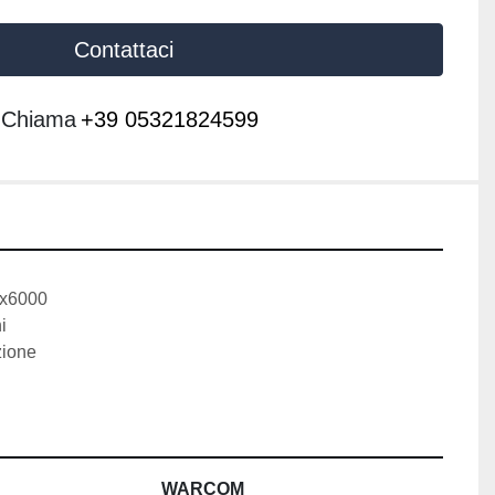
Contattaci
Chiama
+39 05321824599
00x6000
ni
azione 
WARCOM