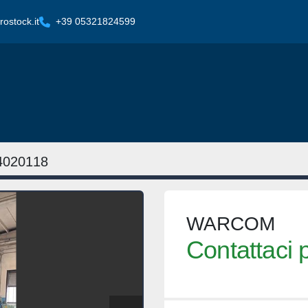
ostock.it
+39 05321824599
4020118
WARCOM
Contattaci p