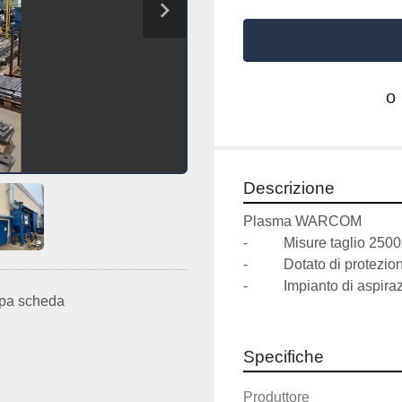
o
Descrizione
Plasma WARCOM
-          Misure taglio 25
-          Dotato di protezio
-          Impianto di aspir
pa scheda
Specifiche
Produttore