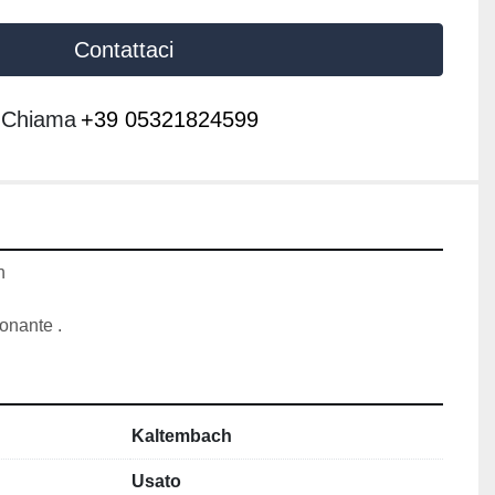
Contattaci
Chiama
+39 05321824599
h
onante .
Kaltembach
Usato