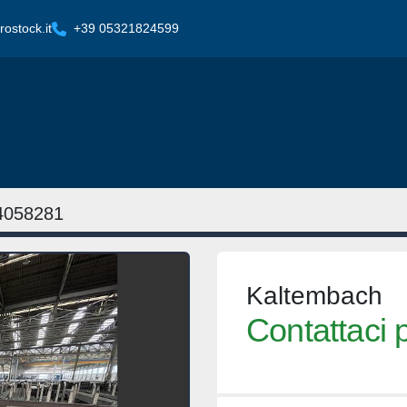
ostock.it
+39 05321824599
4058281
Kaltembach
Contattaci p