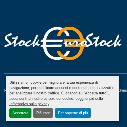
Utilizziamo i cookie per migliorare la tua esperienza di
navigazione, per pubblicare annunci o contenuti personalizzati e
Personalizza le preferenze sui Cookies
Machinio System
sito web di
Machini
per analizzare il nostro traffico. Cliccando su "Accetta tutto",
acconsenti al nostro utilizzo dei cookie. Leggi di più sulla
Informativa sulla privacy
.
Accettare
Rifiutare
Per saperne di più