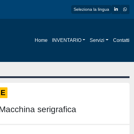
linkedin
wha
Seleziona la lingua
Home
INVENTARIO
Servizi
Contatti
LE
cchina serigrafica