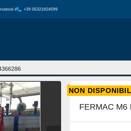
ostock.it
+39 05321824599
4366286
NON DISPONIBI
FERMAC M6 Ma