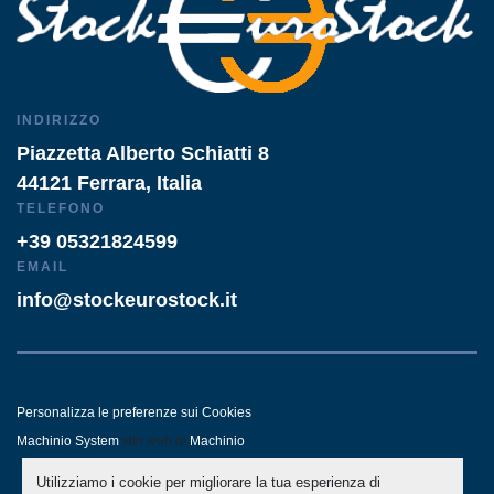
INDIRIZZO
Piazzetta Alberto Schiatti 8
44121 Ferrara, Italia
TELEFONO
+39 05321824599
EMAIL
info@stockeurostock.it
Personalizza le preferenze sui Cookies
Machinio System
sito web di
Machinio
Utilizziamo i cookie per migliorare la tua esperienza di
- LINKEDIN
- WHATSAPP