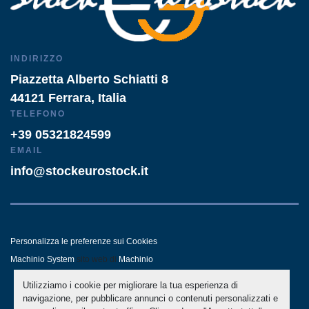
INDIRIZZO
Piazzetta Alberto Schiatti 8
44121 Ferrara, Italia
TELEFONO
+39 05321824599
EMAIL
info@stockeurostock.it
Personalizza le preferenze sui Cookies
Machinio System
sito web di
Machinio
Utilizziamo i cookie per migliorare la tua esperienza di
- LINKEDIN
- WHATSAPP
navigazione, per pubblicare annunci o contenuti personalizzati e