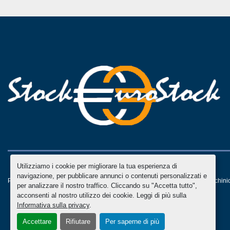
Utilizziamo i cookie per migliorare la tua esperienza di
navigazione, per pubblicare annunci o contenuti personalizzati e
Personalizza le preferenze sui Cookies
Machinio System
sito web di
Machini
per analizzare il nostro traffico. Cliccando su "Accetta tutto",
acconsenti al nostro utilizzo dei cookie. Leggi di più sulla
Informativa sulla privacy
.
Accettare
Rifiutare
Per saperne di più