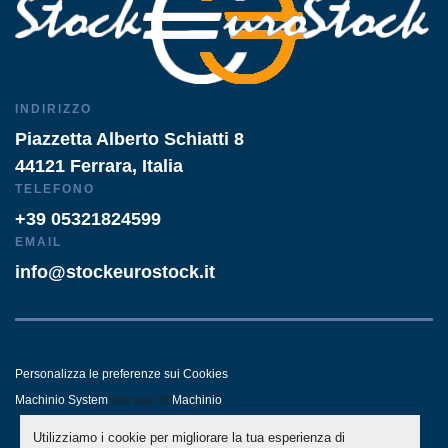
INDIRIZZO
Piazzetta Alberto Schiatti 8
44121 Ferrara, Italia
TELEFONO
+39 05321824599
EMAIL
info@stockeurostock.it
Personalizza le preferenze sui Cookies
Machinio System
sito web di
Machinio
Utilizziamo i cookie per migliorare la tua esperienza di
- LINKEDIN
- WHATSAPP