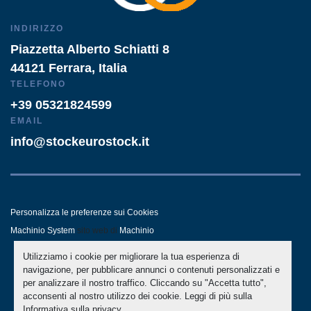
INDIRIZZO
Piazzetta Alberto Schiatti 8
44121 Ferrara, Italia
TELEFONO
+39 05321824599
EMAIL
info@stockeurostock.it
Personalizza le preferenze sui Cookies
Machinio System
sito web di
Machinio
Utilizziamo i cookie per migliorare la tua esperienza di
- LINKEDIN
- WHATSAPP
navigazione, per pubblicare annunci o contenuti personalizzati e
per analizzare il nostro traffico. Cliccando su "Accetta tutto",
acconsenti al nostro utilizzo dei cookie. Leggi di più sulla
Informativa sulla privacy
.