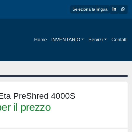
linkedin
wha
Seleziona la lingua
Home
INVENTARIO
Servizi
Contatti
ta PreShred 4000S
er il prezzo