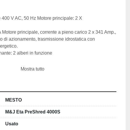
e 400 V AC, 50 Hz Motore principale: 2 X
 Motore principale, corrente a pieno carico 2 x 341 Amp.,
o di azionamento, trasmissione idrostatica con
ergetico.
onante: 2 alberi in funzione
Mostra tutto
i: 2 x 12 pezzi
ri fissi 2 x 24 pezzi Cuscinetti
dopo la ristrutturazione generale: pompe, motori.
MESTO
i utilizzando uno o due alberi rotanti dotati di
e, che garantisce una triturazione ottimale del materiale.
M&J Eta PreShred 4000S
Usato
to e lo protegge dal sovraccarico.