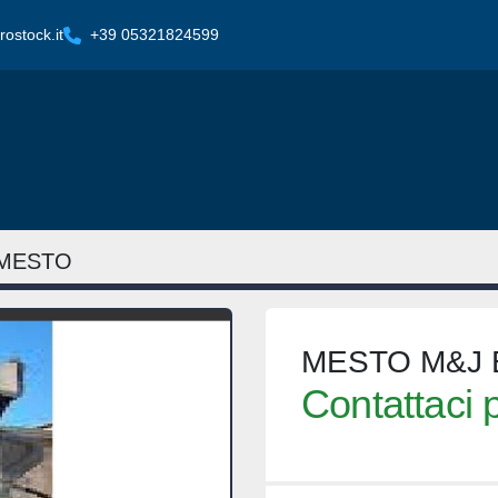
ostock.it
+39 05321824599
MESTO
MESTO M&J E
Contattaci p