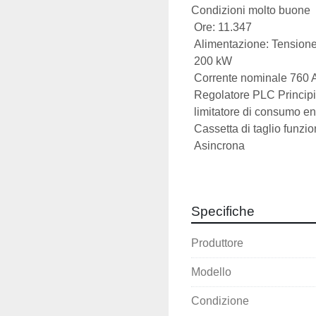
Condizioni molto buone 
 Ore: 11.347
 Alimentazione: Tension
 200 kW
 Corrente nominale 760 A
 Regolatore PLC Principi
 limitatore di consumo en
 Cassetta di taglio funzi
 Asincrona
 Velocità: 33 giri/min
 Numero di coltelli rotant
 Numero di coltelli inferio
Specifiche
 2 x 2 barili
 Sistema di azionamento 
Produttore
 I rifiuti vengono triturat
 coltelli montati a spiral
Modello
 Il trituratore di rifiuti è dotato di un sistema di controllo completamente 
automatizzato che
Condizione
 monitora il funzionamen