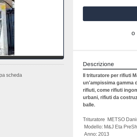
o
Descrizione
pa scheda
Il trituratore per rifiuti
un'ampissima gamma d
rifiuti, come rifiuti ingom
urbani, rifiuti da costr
balle.
Trituratore  METSO Dan
 Modello: M&J Eta PreS
 Anno: 2013 