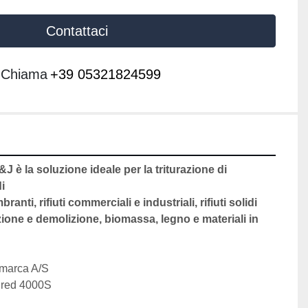
Contattaci
Chiama
+39 05321824599
 M&J è la soluzione ideale per la triturazione di 
i
branti, rifiuti commerciali e industriali, rifiuti solidi 
uzione e demolizione, biomassa, legno e materiali in 
imarca A/S
hred 4000S