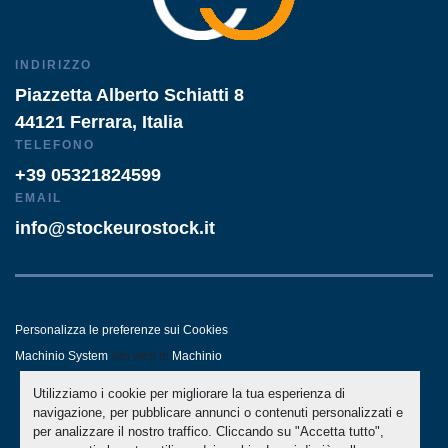
INDIRIZZO
Piazzetta Alberto Schiatti 8
44121 Ferrara, Italia
TELEFONO
+39 05321824599
EMAIL
info@stockeurostock.it
Personalizza le preferenze sui Cookies
Machinio System
sito web di
Machinio
Utilizziamo i cookie per migliorare la tua esperienza di
- LINKEDIN
- WHATSAPP
navigazione, per pubblicare annunci o contenuti personalizzati e
per analizzare il nostro traffico. Cliccando su "Accetta tutto",