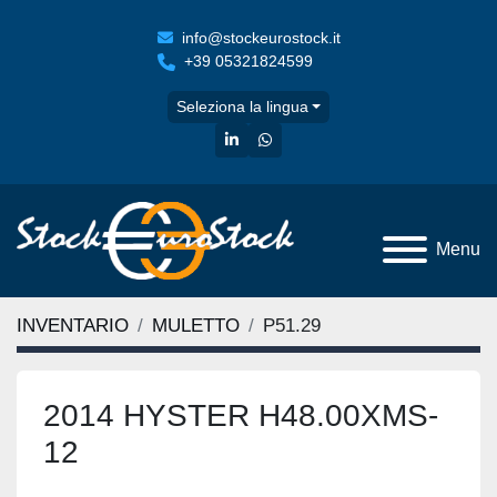
info@stockeurostock.it
+39 05321824599
Seleziona la lingua
linkedin
whatsapp
Menu
INVENTARIO
MULETTO
P51.29
2014 HYSTER H48.00XMS-
12