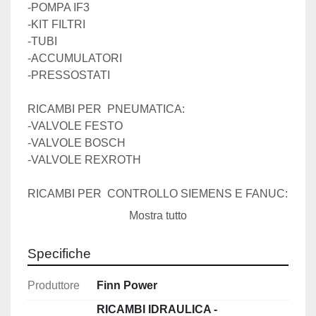
-POMPA IF3
-KIT FILTRI
-TUBI 
-ACCUMULATORI
-PRESSOSTATI
RICAMBI PER  PNEUMATICA:
-VALVOLE FESTO
-VALVOLE BOSCH
-VALVOLE REXROTH
RICAMBI PER  CONTROLLO SIEMENS E FANUC:
- MONITOR CN 3N
Mostra tutto
- MONITOR CN 840 SIEMENS
- MONITOR CN 880 SIEMENS
Specifiche
- ALIMENTATORI 
- SCHEDE DI POTENZA 
Produttore
Finn Power
- SCHEDE DI REGOLAZIONE
RICAMBI IDRAULICA -
- SCHEDE DI INTERFACCIA