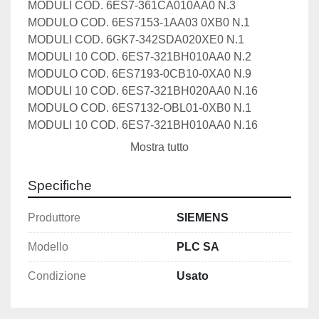
MODULI COD. 6ES7-361CA010AA0 N.3  
MODULO COD. 6ES7153-1AA03 0XB0 N.1  
MODULI COD. 6GK7-342SDA020XE0 N.1   
MODULI 10 COD. 6ES7-321BH010AA0 N.2   
MODULO COD. 6ES7193-0CB10-0XA0 N.9  
MODULI 10 COD. 6ES7-321BH020AA0 N.16  
MODULO COD. 6ES7132-OBL01-0XB0 N.1   
MODULI 10 COD. 6ES7-321BH010AA0 N.16   
PORTA MODULO COD. 6ES7193-OCB10-OXA0 
Mostra tutto
N.9  
MODULI 10 COD. 6ES7-7KF020AB0 N.1  
Specifiche
 MODULO COD. 6ES7133-OBL00-0XB0 N.1   
Produttore
SIEMENS
Modello
PLC SA
Condizione
Usato