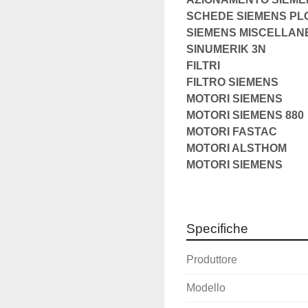
SCHEDE SIEMENS PLC 
SIEMENS MISCELLAN
SINUMERIK 3N
FILTRI
FILTRO SIEMENS
MOTORI SIEMENS
MOTORI SIEMENS 880
MOTORI FASTAC
MOTORI ALSTHOM
MOTORI SIEMENS
CEAM PARVEX
MOTORI FINN-POWER
MOTORI ASINCROM
Specifiche
MOTORI CENTRALINA
AZIONAMENTO INDR
Produttore
TASTIERE
MONITOR
Modello
MODULI