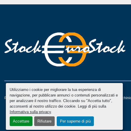
Utilizziamo i cookie per migliorare la tua esperienza di
navigazione, per pubblicare annunci o contenuti personalizzati e
Personalizza le preferenze sui Cookies
Machinio System
sito web di
Machini
per analizzare il nostro traffico. Cliccando su "Accetta tutto",
acconsenti al nostro utilizzo dei cookie. Leggi di più sulla
Informativa sulla privacy
.
Accettare
Rifiutare
Per saperne di più