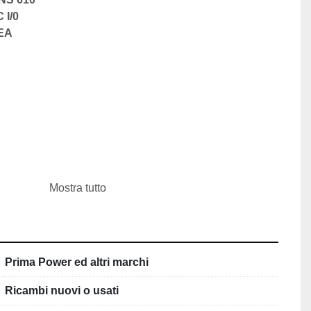
I/0 
EA
Mostra tutto
 IDRAULICA
AMAT
Prima Power ed altri marchi
Ricambi nuovi o usati