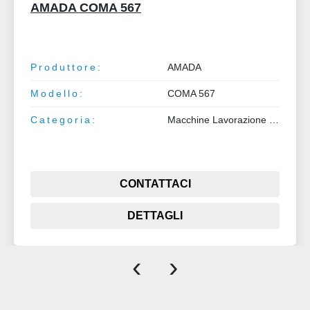
Satinatrice in piano a 5 teste per piatti o
tubi
Produttore:
Satinatrice in piano a 5 teste
Modello:
per piatti o tubi
Categoria:
Macchine Lavorazione Lamiera e Tubo
CONTATTACI
DETTAGLI
‹
›