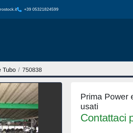
ostock.it
+39 05321824599
e Tubo
750838
Prima Power e
usati
Contattaci p