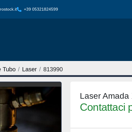
ostock.it
+39 05321824599
e Tubo
Laser
813990
Laser Amada
Contattaci p