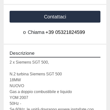
Contattaci
o
Chiama
+39 05321824599
Descrizione
2 x Siemens SGT 500,
N.2 turbina Siemens SGT 500
18MW 
NUOVO
Gas a doppio combustibile e liquido
YOM 2007
50Hz - 
Se 60Hz, le unità dovranno essere installate con 