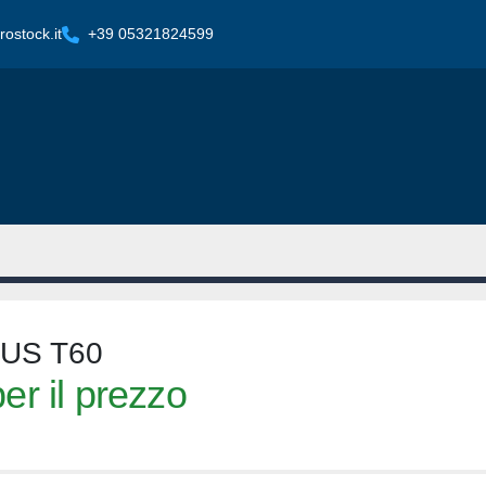
ostock.it
+39 05321824599
US T60
er il prezzo