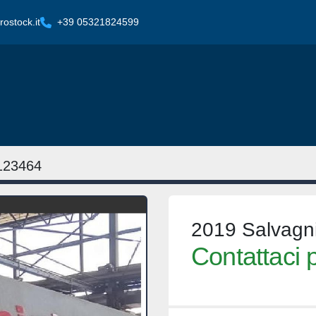
ostock.it
+39 05321824599
123464
2019 Salvagn
Contattaci p