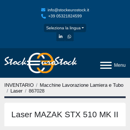
info@stockeurostock.it
+39 05321824599
Seleziona la lingua
linkedin
whatsapp
Menu
INVENTARIO
Macchine Lavorazione Lamiera e Tubo
Laser
867028
Laser MAZAK STX 510 MK II