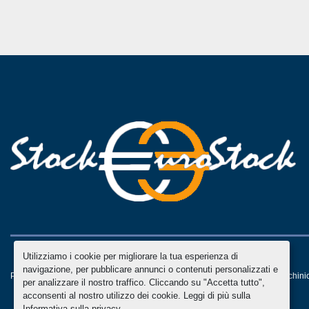
Utilizziamo i cookie per migliorare la tua esperienza di
navigazione, per pubblicare annunci o contenuti personalizzati e
Personalizza le preferenze sui Cookies
Machinio System
sito web di
Machini
per analizzare il nostro traffico. Cliccando su "Accetta tutto",
acconsenti al nostro utilizzo dei cookie. Leggi di più sulla
Informativa sulla privacy
.