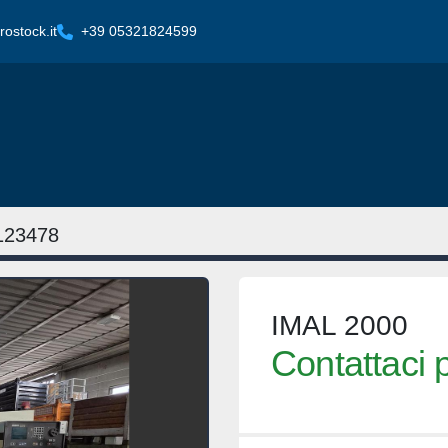
ostock.it
+39 05321824599
123478
IMAL 2000
Contattaci p