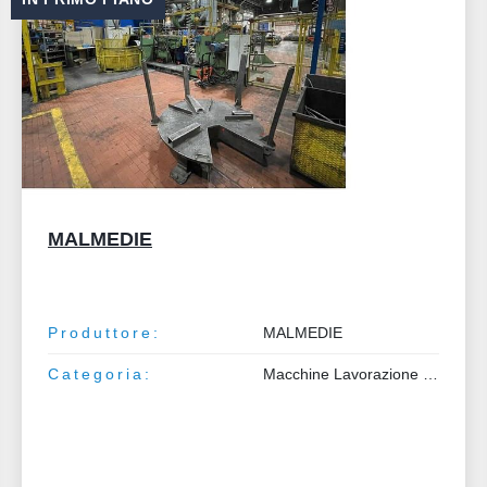
Prima Power BCE4
Produttore:
Prima Power
Modello:
BCE4
Categoria:
Macchine Lavorazione Metalli