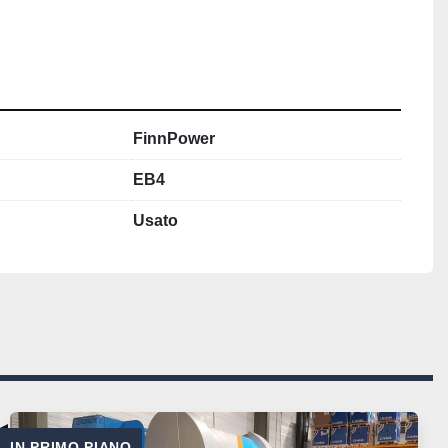
FinnPower
EB4
Usato
IN PRIMO PIANO