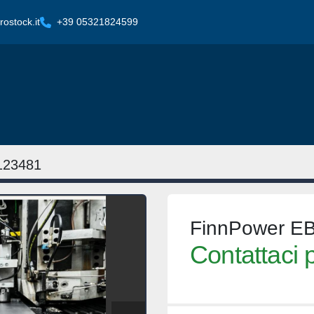
ostock.it
+39 05321824599
123481
FinnPower E
Contattaci p